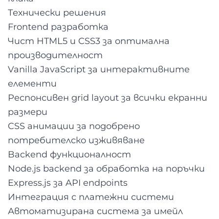
Технически решения
Frontend разработка
Чист HTML5 и CSS3 за оптимална
производителност
Vanilla JavaScript за интерактивните
елементи
Респонсивен grid layout за всички екранни
размери
CSS анимации за подобрено
потребителско изживяване
Backend функционалност
Node.js backend за обработка на поръчки
Express.js за API endpoints
Интеграция с платежни системи
Автоматизирана система за имейл