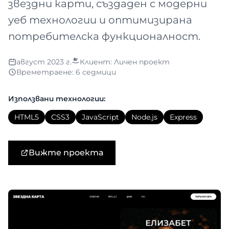
звездни карти, създаден с модерни
уеб технологии и оптимизирана
потребителска функционалност.
август 2023 г.
Клиент: Личен проект
Времетраене: 6 седмици
Използвани технологии:
HTML5
CSS3
JavaScript
Node.js
Express
Вижте проекта