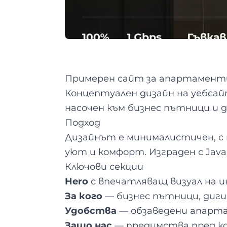
Примерен сайт за апартамент
Концептуален дизайн на уебсай
насочен към бизнес пътници и 
Подход
Дизайнът е минималистичен, с 
уют и комфорт. Изграден с Java
Ключови секции
Hero
с впечатляващ визуал на 
За кого
— бизнес пътници, диги
Удобства
— обзаведени апарт
Защо нас
— предимства пред к