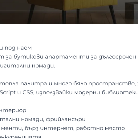
и под наем
т за бутикови апартаменти за дългосрочен 
дигитални номади.
топла палитра и много бяло пространство, 
Script и CSS, използвайки модерни библиотек
интериор
тални номади, фрийлансъри
аменти, бърз интернет, работно място
онкуренцията