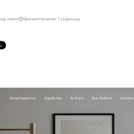
од наем
Времетраене: 1 седмица
и