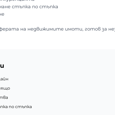
мане стъпка по стъпка
не
сферата на недвижимите имоти, готов за нез
и
зайн
одящо
ства
пка по стъпка