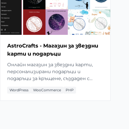
AstroCrafts - Магазин за звездни
карти и подаръци
Онлайн магазин за звездни карти,
персонализирани подаръци и
подаръци за кръщене, създаден с
WordPress и custom
WordPress
WooCommerce
PHP
функционалности.