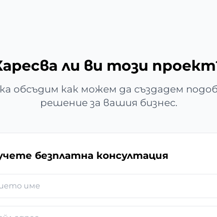
Харесва ли ви този проект
ка обсъдим как можем да създадем подо
решение за вашия бизнес.
учете безплатна консултация