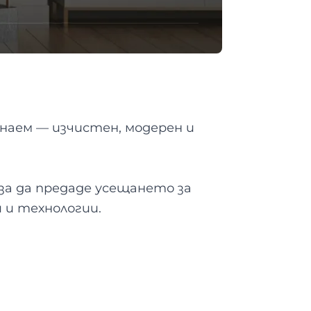
наем — изчистен, модерен и
за да предаде усещането за
и и технологии.