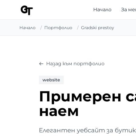
Начало
За ме
Начало
/
Портфолио
/
Gradski prestoy
Назад към портфолио
website
Примерен с
наем
Елегантен уебсайт за бутик