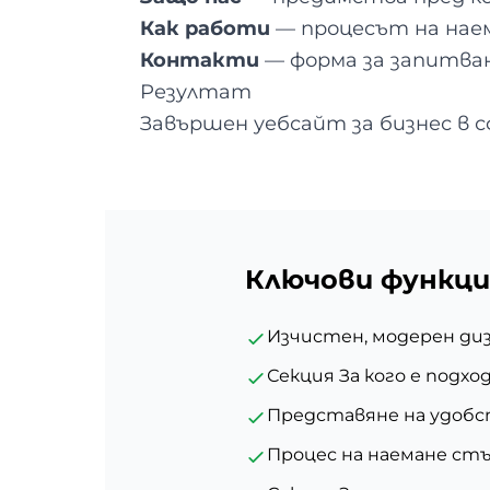
Как работи
— процесът на нае
Контакти
— форма за запитва
Резултат
Завършен уебсайт за бизнес в 
Ключови функци
Изчистен, модерен ди
Секция За кого е подх
Представяне на удоб
Процес на наемане стъ