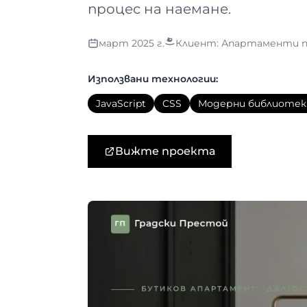
процес на наемане.
март 2025 г.
Клиент: Апартаменти п
Използвани технологии:
JavaScript
CSS
Модерни библиотек
Вижте проекта