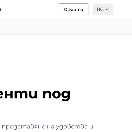
и
BG
Оферта
енти под
 представяне на удобства и