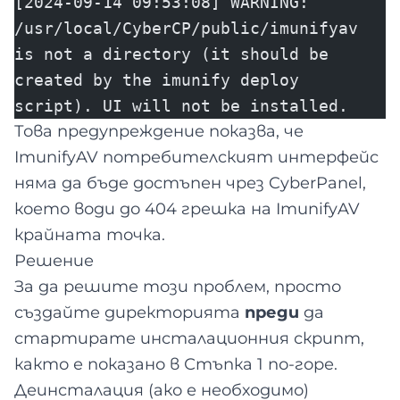
[2024-09-14 09:53:08] WARNING:
/usr/local/CyberCP/public/imunifyav
is not a directory (it should be
created by the imunify deploy
script). UI will not be installed.
Това предупреждение показва, че
ImunifyAV потребителският интерфейс
няма да бъде достъпен чрез CyberPanel,
което води до 404 грешка на ImunifyAV
крайната точка.
Решение
За да решите този проблем, просто
създайте директорията
преди
да
стартирате инсталационния скрипт,
както е показано в Стъпка 1 по-горе.
Деинсталация (ако е необходимо)