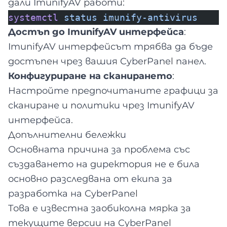
дали ImunifyAV работи:
systemctl
status
imunify-antivirus
Достъп до ImunifyAV интерфейса
:
ImunifyAV интерфейсът трябва да бъде
достъпен чрез вашия CyberPanel панел.
Конфигуриране на сканирането
:
Настройте предпочитаните графици за
сканиране и политики чрез ImunifyAV
интерфейса.
Допълнителни бележки
Основната причина за проблема със
създаването на директория не е била
основно разследвана от екипа за
разработка на CyberPanel
Това е известна заобиколна мярка за
текущите версии на CyberPanel