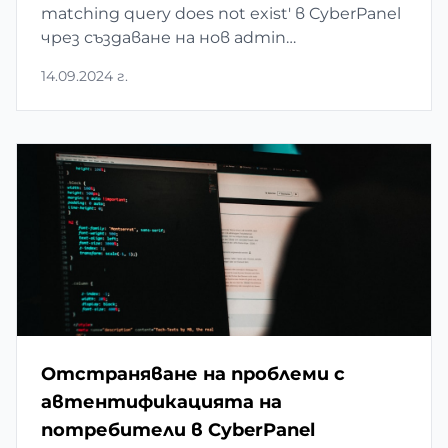
matching query does not exist' в CyberPanel
чрез създаване на нов admin
потребител.
14.09.2024 г.
Отстраняване на проблеми с
автентификацията на
потребители в CyberPanel