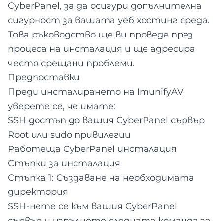
CyberPanel, за да осигури допълнителна
сигурност за вашата уеб хостинг среда.
Това ръководство ще ви проведе през
процеса на инсталация и ще адресира
често срещани проблеми.
Предпоставки
Преди инсталирането на ImunifyAV,
уверете се, че имате:
SSH достъп до вашия CyberPanel сървър
Root или sudo привилегии
Работеща CyberPanel инсталация
Стъпки за инсталация
Стъпка 1: Създаване на необходимата
директория
SSH-нете се към вашия CyberPanel
сървър и изпълнете следната команда за