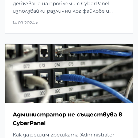
дебъгване на проблеми с CyberPanel,
използвайки различни лог файлове и
диагностични команди.
14.09.2024 г.
Администратор не съществува в
CyberPanel
Как да решим грешката 'Administrator