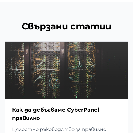
Свързани статии
Как да дебъгваме CyberPanel
правилно
Цялостно ръководство за правилно