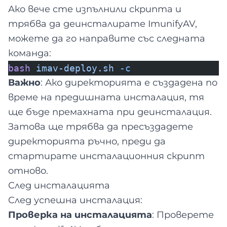
Ако вече сте изпълнили скрипта и
трябва да деинсталирате ImunifyAV,
можете да го направите със следната
команда:
bash
imav-deploy.sh
-c
Важно
: Ако директорията е създадена по
време на предишната инсталация, тя
ще бъде премахната при деинсталация.
Затова ще трябва да пресъздадете
директорията ръчно, преди да
стартирате инсталационния скрипт
отново.
След инсталацията
След успешна инсталация:
Проверка на инсталацията
: Проверете