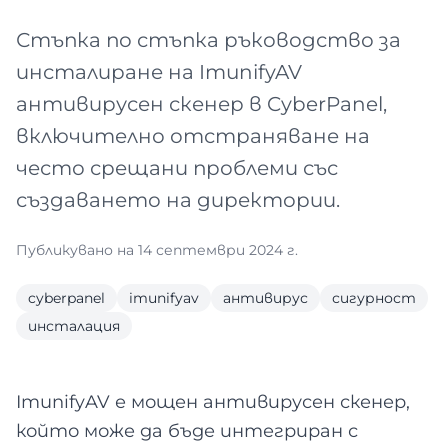
Стъпка по стъпка ръководство за
инсталиране на ImunifyAV
антивирусен скенер в CyberPanel,
включително отстраняване на
често срещани проблеми със
създаването на директории.
Публикувано на 14 септември 2024 г.
cyberpanel
imunifyav
антивирус
сигурност
инсталация
ImunifyAV е мощен антивирусен скенер,
който може да бъде интегриран с