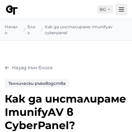
BG
Начал
Бло
Как да инсталираме imunifyav
/
/
о
г
cyberpanel
Назад към блога
Технически ръководства
Как да инсталираме
ImunifyAV в
CyberPanel?