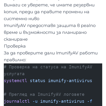
Винаги се уверете, че имате резервни
копия, преди да правите промени на
системно ниво
ImunifyAV предоставя защита в реalno
време и възможности за планирано
сканиране
Проверка
За да проверите дали ImunifyAV работи
правилно:
# Проверка на статуса на ImunifyAV
услугата
systemctl
status
imunify-antivirus
# Преглед на ImunifyAV логовете
journalctl
-u
imunify-antivirus
-f