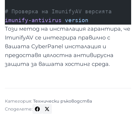
# Проверка на ImunifyAV версията
imunify-antivirus
version
Този метод на инсталация гарантира, че
ImunifyAV се интегрира правилно с
вашата CyberPanel инсталация и
предоставя цялостна антивирусна
защита за вашата хостинг среда.
Категория:
Технически ръководства
Споделете: