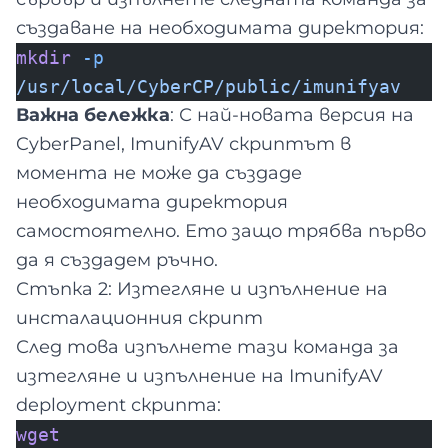
създаване на необходимата директория:
mkdir
-p
/usr/local/CyberCP/public/imunifyav
Важна бележка
: С най-новата версия на
CyberPanel, ImunifyAV скриптът в
момента не може да създаде
необходимата директория
самостоятелно. Ето защо трябва първо
да я създадем ръчно.
Стъпка 2: Изтегляне и изпълнение на
инсталационния скрипт
След това изпълнете тази команда за
изтегляне и изпълнение на ImunifyAV
deployment скрипта:
wget