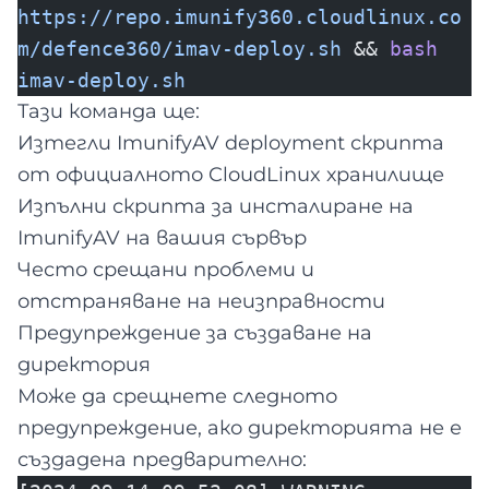
https://repo.imunify360.cloudlinux.co
m/defence360/imav-deploy.sh
&&
bash
imav-deploy.sh
Тази команда ще:
Изтегли ImunifyAV deployment скрипта
от официалното CloudLinux хранилище
Изпълни скрипта за инсталиране на
ImunifyAV на вашия сървър
Често срещани проблеми и
отстраняване на неизправности
Предупреждение за създаване на
директория
Може да срещнете следното
предупреждение, ако директорията не е
създадена предварително: