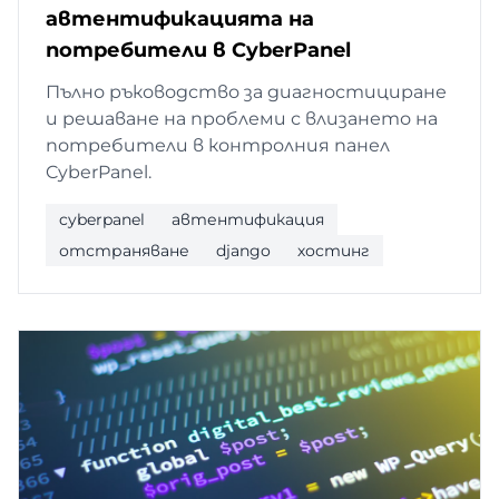
автентификацията на
потребители в CyberPanel
Пълно ръководство за диагностициране
и решаване на проблеми с влизането на
потребители в контролния панел
CyberPanel.
cyberpanel
автентификация
отстраняване
django
хостинг