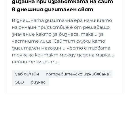
дизайна при изработката на сайт
в днешния дигитален свят
В днешната дигитална ера наличието
на онлайн присъствие е от решаващо
значение както за бизнеса, така и за
частните лица. Сайтът служи като
дигитален магазин и често е първата
точка за контакт между дадена марка и
нейните клиенти.
уеб дизайн
потребителско изживяване
SEO
бизнес