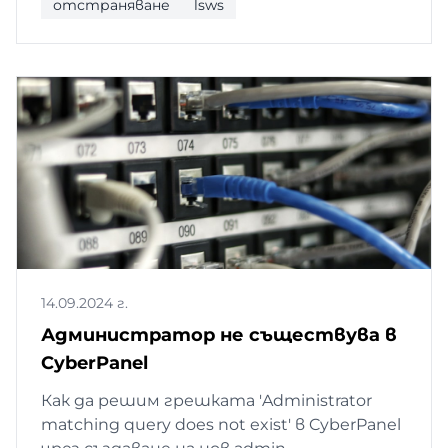
отстраняване
lsws
14.09.2024 г.
Администратор не съществува в
CyberPanel
Как да решим грешката 'Administrator
matching query does not exist' в CyberPanel