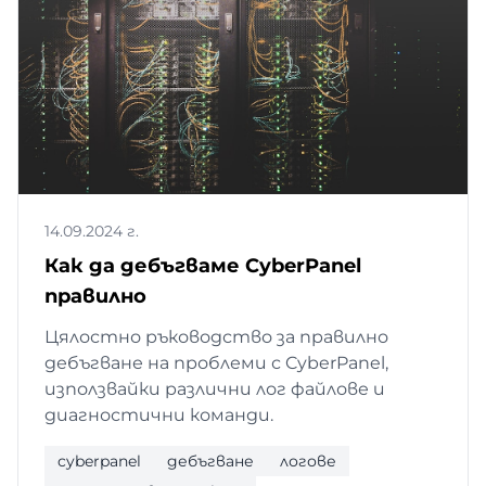
14.09.2024 г.
Как да дебъгваме CyberPanel
правилно
Цялостно ръководство за правилно
дебъгване на проблеми с CyberPanel,
използвайки различни лог файлове и
диагностични команди.
cyberpanel
дебъгване
логове