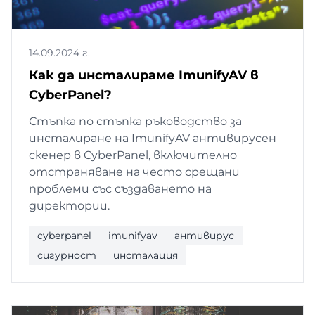
14.09.2024 г.
Как да инсталираме ImunifyAV в
CyberPanel?
Стъпка по стъпка ръководство за
инсталиране на ImunifyAV антивирусен
скенер в CyberPanel, включително
отстраняване на често срещани
проблеми със създаването на
директории.
cyberpanel
imunifyav
антивирус
сигурност
инсталация