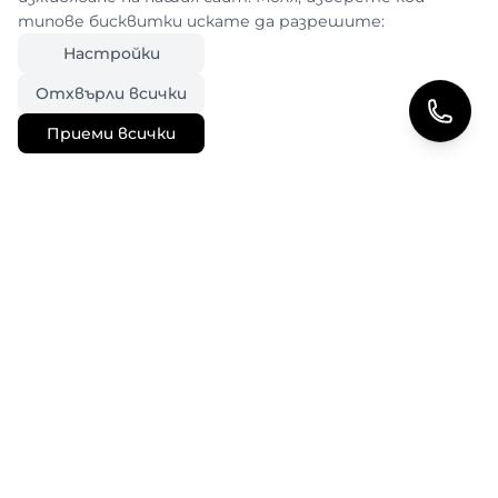
типове бисквитки искате да разрешите:
Настройки
Отхвърли всички
Приеми всички
6 години изграждане на уеб решения, които
работят. WordPress • PHP • JS • Custom solutions
• Linux....